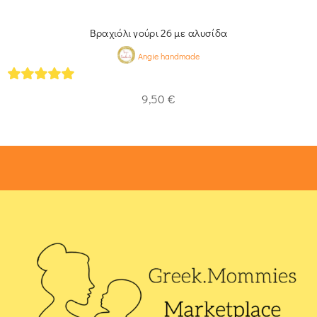
Βραχιόλι γούρι 26 με αλυσίδα
Angie handmade
5
out of 5
9,50
€