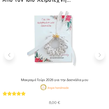
Μακραμέ Γούρι 2026 για την Δασκάλα μου
Angie handmade
5
out of 5
8,00
€