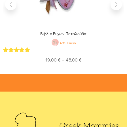
Βιβλίο Ευχών Πεταλούδα
Arte Elmiko
5
out of 5
19,00
€
–
48,00
€