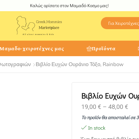
Καλώς ορίσατε στον Μαμαδό-Κοσμο μας!
Για Χειροτέχνες
 Μαμαδο-χειροτέχνες μας
Προϊόντα
Φωτογραφιών
Βιβλίο Ευχών Ουράνιο Τόξο, Rainbow
Βιβλίο Ευχών Ου
19,00
€
–
48,00
€
Το προϊόν θα αποσταλεί σε 3
In stock
Ένα ξεχωριστό βιβλίο ευ