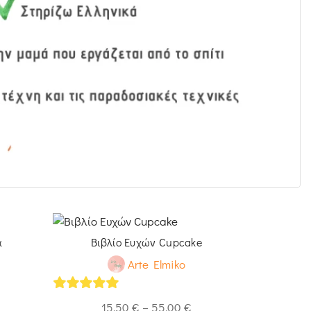
α
Βιβλίο Ευχών Cupcake
Βιβλίο Ευ
Arte Elmiko
5
out of 5
15,50
€
–
55,00
€