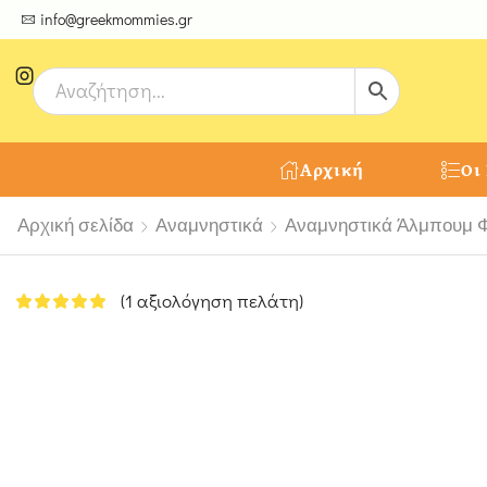
ψτε μοναδικές δημιουργίες από τους Χειροτέχνες μας!
info@greekmommies.gr
Αρχική
Οι
Αρχική σελίδα
Αναμνηστικά
Αναμνηστικά Άλμπουμ 
(
1
αξιολόγηση πελάτη)