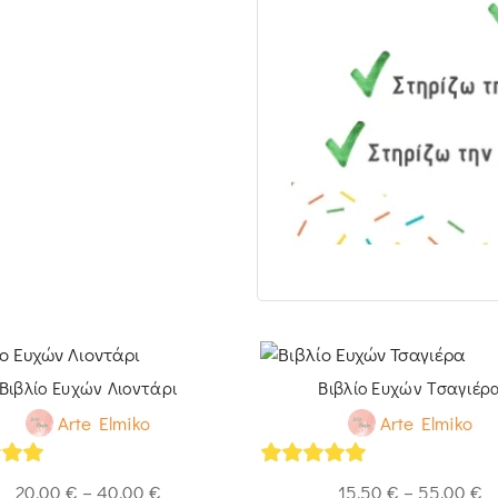
Βιβλίο Ευχών Λιοντάρι
Βιβλίο Ευχών Τσαγιέρ
Arte Elmiko
Arte Elmiko
of 5
5
out of 5
20,00
€
–
40,00
€
15,50
€
–
55,00
€