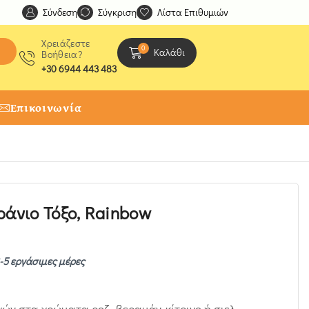
Σύνδεση
Ανακαλύψτε μοναδικές δημιουργίες από τους Χειροτέχ
Σύγκριση
Λίστα Επιθυμιών
Χρειάζεστε
0
Καλάθι
Βοήθεια?
+30 6944 443 483
Επικοινωνία
ράνιο Τόξο, Rainbow
-5 εργάσιμες μέρες
χών στα χρώματα ροζ -βεραμάν-κίτρινο ή σιελ-