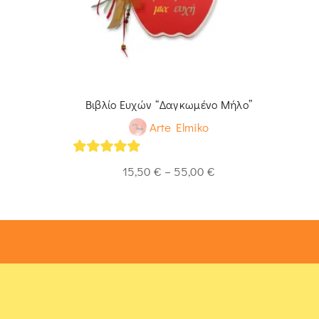
Βιβλίο Ευχών “Δαγκωμένο Μήλο”
Arte Elmiko
5
out of 5
15,50
€
–
55,00
€