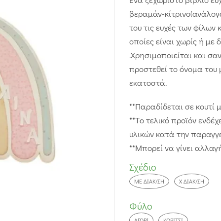
βεραμάν-κίτρινο(ανάλογα
του τις ευχές των φίλων 
οποίες είναι χωρίς ή μ
.Χρησιμοποιείται και σ
προστεθεί το όνομα του μ
εκατοστά.
**Παραδίδεται σε κουτί 
**Tο τελικό προϊόν ενδέ
υλικών κατά την παραγγε
**Μπορεί να γίνει αλλαγ
Σχέδιο
ΜΕ ΔΙΑΚ/ΣΗ
Χ ΔΙΑΚ/ΣΗ
Φύλο
ΑΓΌΡΙ
ΚΟΡΊΤΣΙ