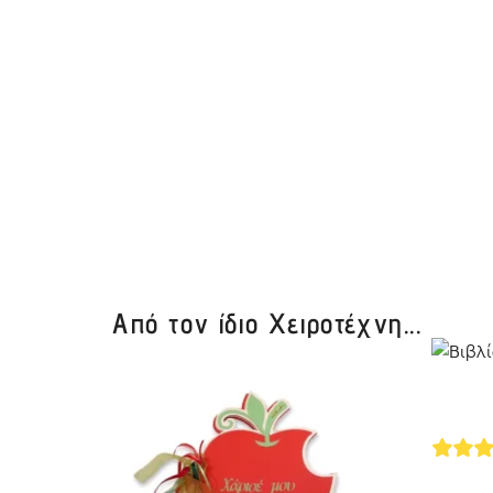
Από τον ίδιο Χειροτέχνη...
ικίνα
o
5
out 
0
€