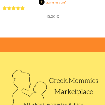
MoAna Art & Craft
5
out of 5
15,00
€