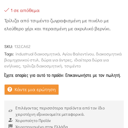
1 σε απόθεμα
Τρίλιζα από τσιμέντο ζωγραφισμένη με πινέλο με
ελεύθερο χέρι και περασμένη με ακρυλικό βερνίκι.
SKU:
132.CA62
Tags:
industrual διακοσμητικά
,
Αγίου Βαλεντίνου
,
διακοσμητικά
βιομηχανικού στυλ
,
δώρα για άντρες
,
ιδιαίτερα δώρα για
ενήλικες
,
τρίλιζα διακοσμητική
,
τσιμέντο
Έχετε απορίες για αυτό το προϊόν; Επικοινωνήστε με τον πωλητή.
Κάντε μια ερώτηση
Επιλέγοντας περισσότερα προϊόντα από τον ίδιο
χειροτέχνη εξοικονομείτε μεταφορικά.
Χειροποίητο Προϊόν
Χειροτεχνημένο στην Ελλάδα