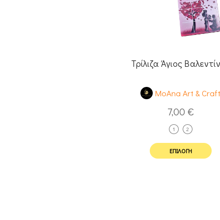
Τρίλιζα Άγιος Βαλεντί
MoAna Art & Craf
7,00
€
1
2
ΕΠΙΛΟΓΉ