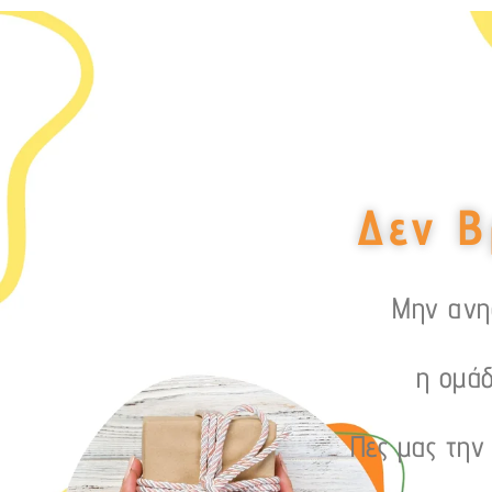
Δεν Β
Μην ανησ
η ομάδ
Πες μας την