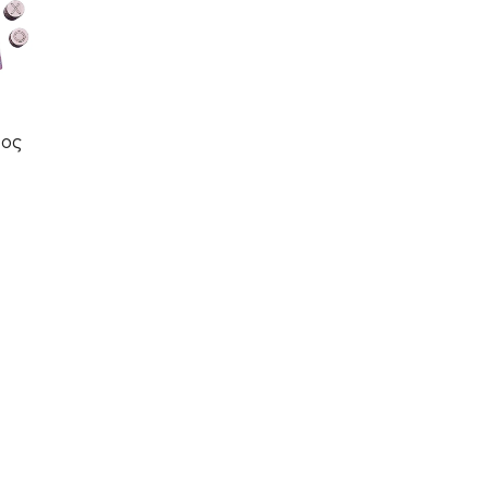
νος
t