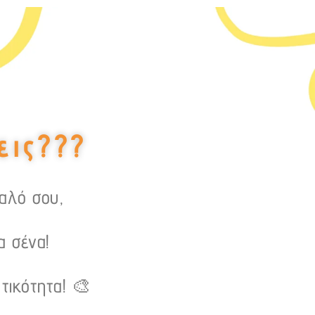
εις???
υαλό σου,
α σένα!
τικότητα! 🎨