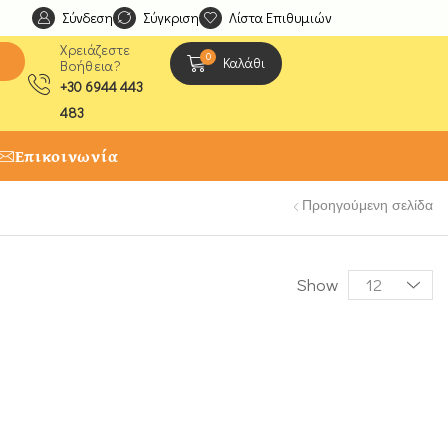
Σύνδεση
Ανακαλύψτε μοναδικές δημιουργίες από τους Χειροτέχ
Σύγκριση
Λίστα Επιθυμιών
Χρειάζεστε
0
ς
Καλάθι
Βοήθεια?
+30 6944 443
483
Επικοινωνία
Προηγούμενη σελίδα
Show