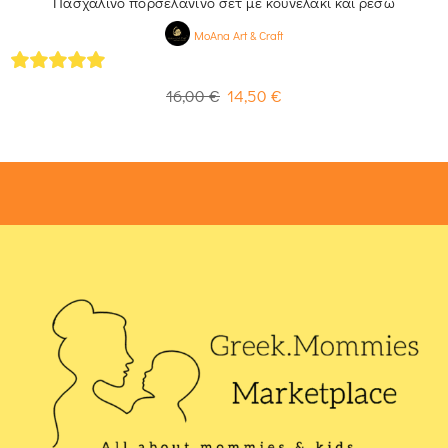
Πασχαλινό πορσελάνινο σετ με κουνελάκι και ρεσώ
MoAna Art & Craft
5
out of 5
16,00
€
14,50
€