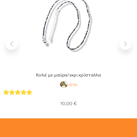
Κολιέ με μαύρα/γκρι κρύσταλλα
FETIX
5
out of 5
10,00
€