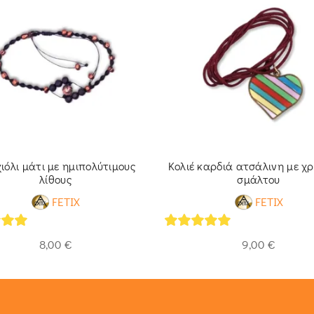
ιόλι μάτι με ημιπολύτιμους
Κολιέ καρδιά ατσάλινη με 
λίθους
σμάλτου
FETIX
FETIX
of 5
5
out of 5
8,00
€
9,00
€