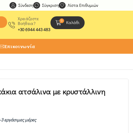
Σύνδεση
Ανακαλύψτε μοναδικές δημιουργίες από τους Χειροτέχ
Σύγκριση
Λίστα Επιθυμιών
Χρειάζεστε
0
Καλάθι
Βοήθεια?
+30 6944 443 483
Επικοινωνία
κάκια ατσάλινα με κρυστάλλινη
-3 εργάσιμες μέρες