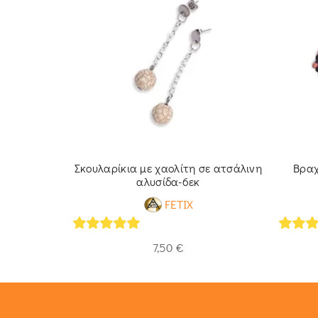
ολίτη
Σκουλαρίκια με χαολίτη σε ατσάλινη
Βραχ
αλυσίδα-6εκ
FETIX
5
out of 5
5
out 
7,50
€