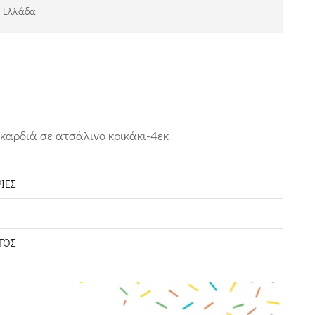
ν Ελλάδα
καρδιά σε ατσάλινο κρικάκι-4εκ
ΊΕΣ
ΤΟΣ