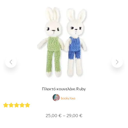
Πλεκτό κουνελάκι Ruby
booky.toys
5
out of 5
25,00
€
–
29,00
€