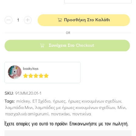
Προσθήκη Στο Καλάθι
OR
Συνέχεια Στο Checkout
booky.toys
5
out of 5
SKU:
91.MM.20.01-1
Tags:
mickey
,
ΕΤ Σχέδιο
,
ήρωες
,
ήρωες κινουμένων σχεδίων
,
λαμπάδα Μινι
,
λαμπάδες με ήρωες κινουμένων σχεδίων
,
Μίνι
,
πασχαλινά amigurumi
,
ποντικάκι
,
ποντικίνα
Έχετε απορίες για αυτό το προϊόν; Επικοινωνήστε με τον πωλητή.