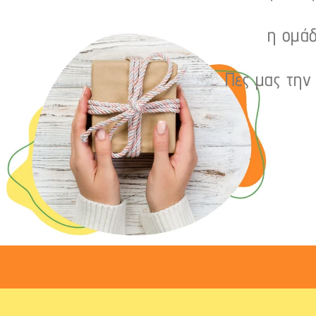
η ομάδ
Πες μας την