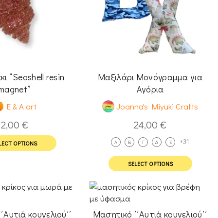
ι “Seashell resin
Μαξιλάρι Μονόγραμμα για
magnet”
Αγόρια
E & A art
Joanna's Miyuki Crafts
2,00
€
24,00
€
+31
A
Β
Γ
Δ
Ε
LECT OPTIONS
SELECT OPTIONS
΄Αυτιά κουνελιού΄΄
Μασητικό ΄΄Αυτιά κουνελιού΄΄