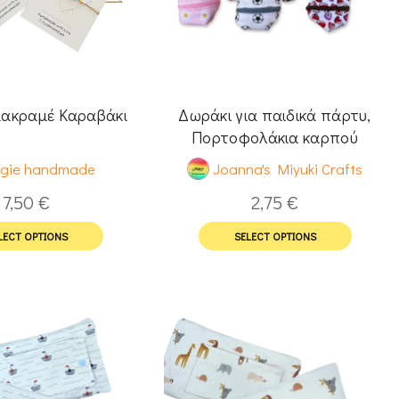
μακραμέ Καραβάκι
Δωράκι για παιδικά πάρτυ,
Πορτοφολάκια καρπού
gie handmade
Joanna's Miyuki Crafts
7,50
€
2,75
€
LECT OPTIONS
SELECT OPTIONS