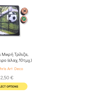
ι Μικρή Τρίλιζα,
ρο (ελαχ.10τμχ.)
hris Art Deco
2,50
€
LECT OPTIONS