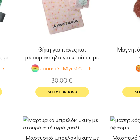
Θήκη για πάνες και
Μαγνητάκ
, με
μωρομάντηλα για κορίτσι, με
όνομα
fts
Joanna's Miyuki Crafts
30,00
€
SELECT OPTIONS
SE
Μαρτυρικό μπρελόκ luxury με
Μασητικό ΄