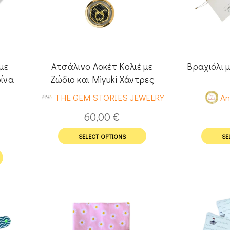
με
Ατσάλινο Λοκέτ Κολιέ με
Βραχιόλι 
ίνα
Ζώδιο και Miyuki Χάντρες
THE GEM STORIES JEWELRY
An
60,00
€
SELECT OPTIONS
SE