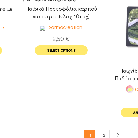
me με
Παιδικά Πορτοφόλια καρπού
για πάρτυ (ελαχ.10τμχ)
xarmacreation
fts
2,50
€
SELECT OPTIONS
Παιχνίδ
Ποδόσφαι
C
SE
1
2