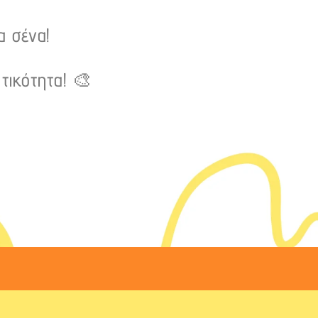
α σένα!
τικότητα! 🎨