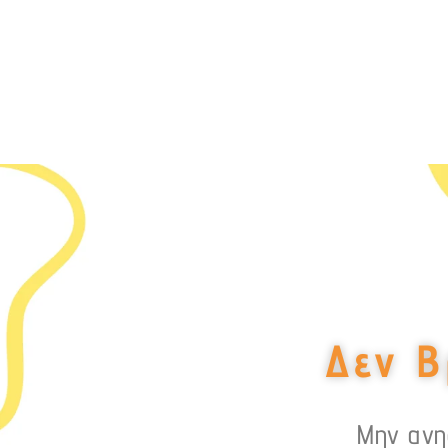
Δεν Β
Μην ανησ