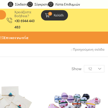
Σύνδεση
Ανακαλύψτε μοναδικές δημιουργίες από τους Χειροτέχ
Σύγκριση
Λίστα Επιθυμιών
Χρειάζεστε
0
ς
Καλάθι
Βοήθεια?
+30 6944 443
483
Επικοινωνία
Προηγούμενη σελίδα
Show