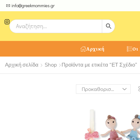
ψτε μοναδικές δημιουργίες από τους Χειροτέχνες μας!
info@greekmommies.gr
Αρχική
Οι
Αρχική σελίδα
Shop
Προϊόντα με ετικέτα “ΕΤ Σχέδιο”