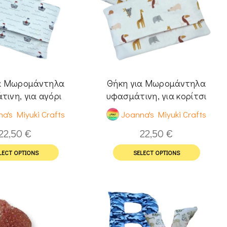
ια Μωρομάντηλα
Θήκη για Μωρομάντηλα
ινη, για αγόρι
υφασμάτινη, για κορίτσι
a's Miyuki Crafts
Joanna's Miyuki Crafts
22,50
€
22,50
€
LECT OPTIONS
SELECT OPTIONS