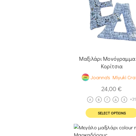
Μαξιλάρι Μονόγραμμα 
Κορίτσια
Joanna's Miyuki Cra
24,00
€
+31
A
Β
Γ
Δ
Ε
SELECT OPTIONS