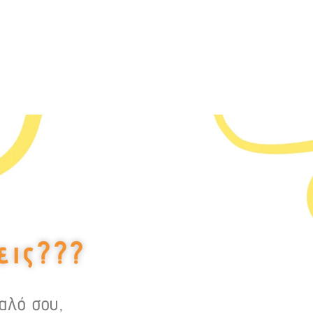
εις???
υαλό σου,