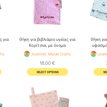
ς για
Θήκη για βιβλιάριο υγείας για
Θήκη γ
Κορίτσια, με όνομα
υφασμάτ
fts
Joanna's Miyuki Crafts
Joann
18,00
€
SELECT OPTIONS
SE