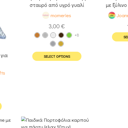
σταυρό από υγρό γυαλί
με ξύλινο
momeries
Joann
3,00
€
+8
SE
για
SELECT OPTIONS
fts