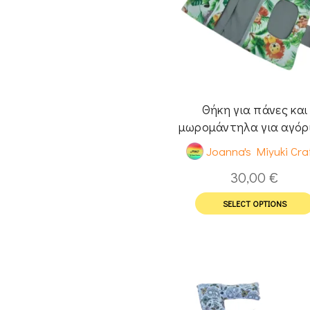
Θήκη για πάνες και
μωρομάντηλα για αγόρι
όνομα
Joanna's Miyuki Cra
30,00
€
SELECT OPTIONS