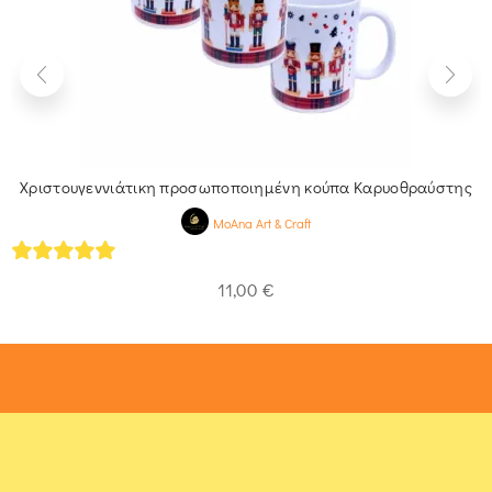
Χριστουγεννιάτικη προσωποποιημένη κούπα Καρυοθραύστης
MoAna Art & Craft
5
out of 5
11,00
€