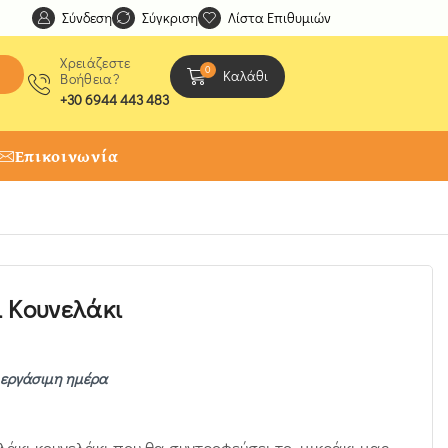
Σύνδεση
Ανακαλύψτε μοναδικές δημιουργίες από τους Χειροτέχ
Σύγκριση
Λίστα Επιθυμιών
Χρειάζεστε
0
Καλάθι
Βοήθεια?
+30 6944 443 483
Επικοινωνία
 Κουνελάκι
1 εργάσιμη ημέρα
λάκι κουνελάκι που θα συντροφεύσει το μικράκι μας