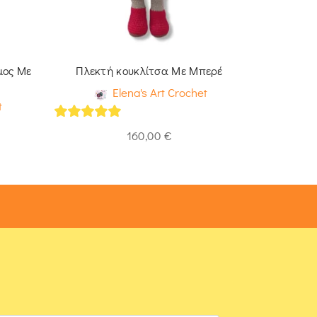
μος Με
Πλεκτή κουκλίτσα Με Μπερέ
Elena's Art Crochet
t
5
out of 5
160,00
€