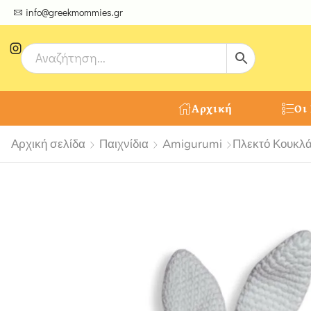
ψτε μοναδικές δημιουργίες από τους Χειροτέχνες μας!
info@greekmommies.gr
Αρχική
Οι
Αρχική σελίδα
Παιχνίδια
Amigurumi
Πλεκτό Κουκλά