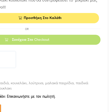
ο!!!
Προσθήκη Στο Καλάθι
OR
Συνέχεια Στο Checkout
αιδιά
,
κουνελάκι
,
λούτρινα
,
μαλακά παιχνίδια
,
παιδικά
ουκλακι
οϊόν; Επικοινωνήστε με τον πωλητή.