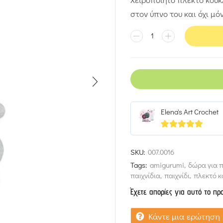
στον ύπνο του και όχι μόν
Elena's Art Crochet
5
out of 5
SKU:
007.0016
Tags:
amigurumi
,
δώρα για π
παιχνίδια
,
παιχνίδι
,
πλεκτό κ
Έχετε απορίες για αυτό το πρ
Κάντε μια ερώτηση