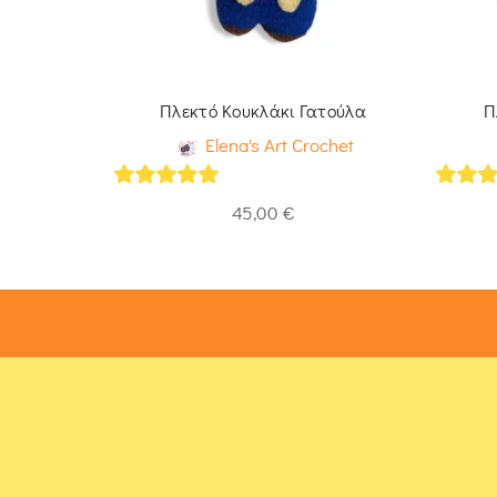
noopy
Πλεκτό Κουκλάκι Γατούλα
Π
ochet
Elena's Art Crochet
5
out of 5
5
out 
45,00
€