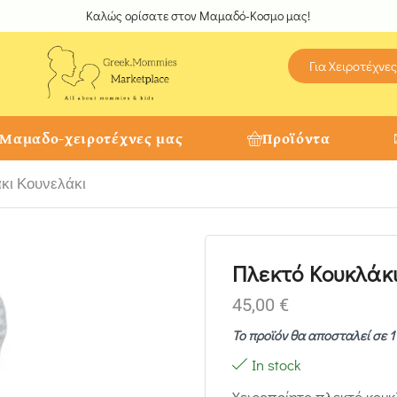
Καλώς ορίσατε στον Μαμαδό-Κοσμο μας!
Για Χειροτέχνες
 Μαμαδο-χειροτέχνες μας
Προϊόντα
κι Κουνελάκι
Πλεκτό Κουκλάκι
45,00
€
Το προϊόν θα αποσταλεί σε 
In stock
Χειροποίητο πλεκτό κουκ