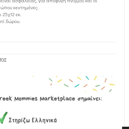
 είναι ασφαλείας, για αποφυγή πνιγμού και οι
σώπου κεντημένες.
 25χ12 εκ.
τί δώρου.
ΤΟΣ