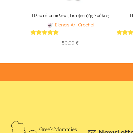
ανδάκι
Πλεκτό κουκλάκι, Γκαφατζής Σκύλος
Π
ochet
Elena's Art Crochet
5
out of 5
5
out 
50,00
€
Newslett