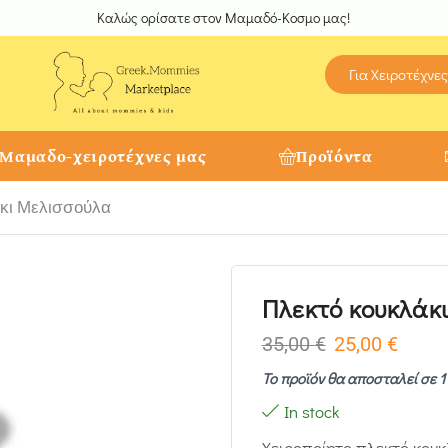
Καλώς ορίσατε στον Μαμαδό-Κοσμο μας!
Για Χειροτέχνες
 Μαμαδο-χειροτέχνες μας
Προϊόντα
κι Μελισσούλα
Πλεκτό κουκλάκ
35,00
€
25,00
€
Το προϊόν θα αποσταλεί σε 
In stock
Xειροποίητο πλεκτό κουκ