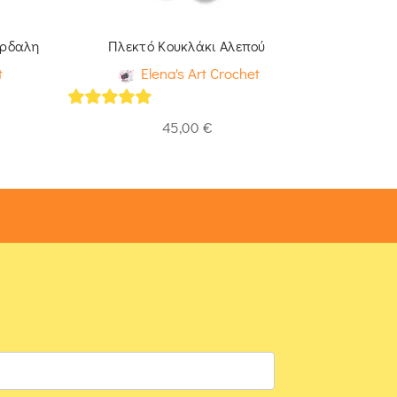
άρδαλη
Πλεκτό Κουκλάκι Αλεπού
Πλεκ
t
Elena's Art Crochet
5
out of 5
5
out of 
45,00
€