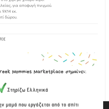
λείας, για αποφυγή πνιγμού.
ι 9Χ14 εκ.
τί δώρου.
ΤΟΣ