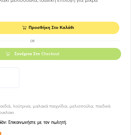
Προσθήκη Στο Καλάθι
OR
Συνέχεια Στο Checkout
αιδιά
,
λούτρινα
,
μαλακά παιχνίδια
,
μελισσούλα
,
παιδικά
ουκλακι
οϊόν; Επικοινωνήστε με τον πωλητή.