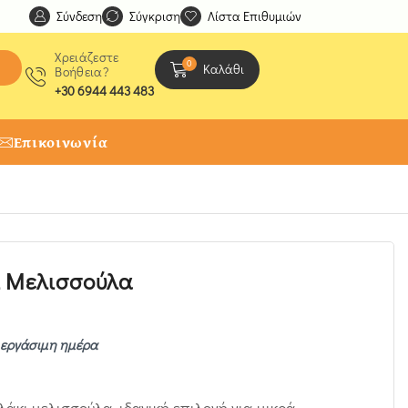
Σύνδεση
Ανακαλύψτε μοναδικές δημιουργίες από τους Χειροτέχ
Σύγκριση
Λίστα Επιθυμιών
Χρειάζεστε
0
Καλάθι
Βοήθεια?
+30 6944 443 483
Επικοινωνία
ι Μελισσούλα
1 εργάσιμη ημέρα
λάκι μελισσούλα, ιδανική επιλογή για μικρά