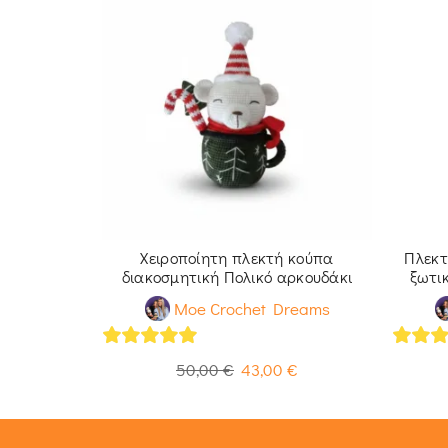
 Καρπούζι
Χειροποίητη πλεκτή κούπα
Πλεκτ
διακοσμητική Πολικό αρκουδάκι
ξωτικ
reams
Moe Crochet Dreams
5
out of 5
5
out 
€
50,00
€
43,00
€