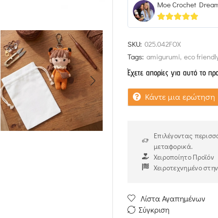
Moe Crochet Drea
5
out of 5
SKU:
025.042FOX
Tags:
amigurumi
,
eco friendl
Έχετε απορίες για αυτό το πρ
Κάντε μια ερώτηση
Επιλέγοντας περισσό
μεταφορικά.
Χειροποίητο Προϊόν
Χειροτεχνημένο στη
Λίστα Αγαπημένων
Σύγκριση