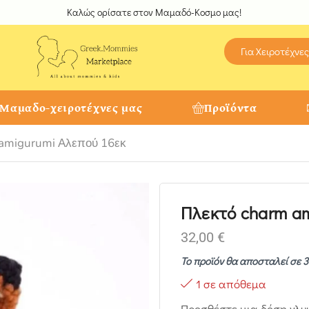
Καλώς ορίσατε στον Μαμαδό-Κοσμο μας!
Για Χειροτέχνες
 Μαμαδο-χειροτέχνες μας
Προϊόντα
 amigurumi Αλεπού 16εκ
Πλεκτό charm am
32,00
€
Το προϊόν θα αποσταλεί σε 3
1 σε απόθεμα
Προσθέστε μια δόση γλυ