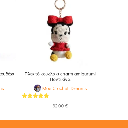
κουδάκι
Πλεκτό κουκλάκι charm amigurumi
Κούκλα 
Ποντικίνα
Πλεκ
ms
Moe Crochet Dreams
M
5
out of 5
5
out of 
32,00
€