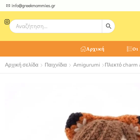
ψτε μοναδικές δημιουργίες από τους Χειροτέχνες μας!
info@greekmommies.gr
Αρχική
Οι
Αρχική σελίδα
Παιχνίδια
Amigurumi
Πλεκτό charm