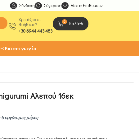
Σύνδεση
Ανακαλύψτε μοναδικές δημιουργίες από τους Χειροτέχ
Σύγκριση
Λίστα Επιθυμιών
Χρειάζεστε
0
Καλάθι
Βοήθεια?
+30 6944 443 483
Επικοινωνία
igurumi Αλεπού 16εκ
-5 εργάσιμες μέρες
κύτητας στην καθημερινότητά σας με αυτή την