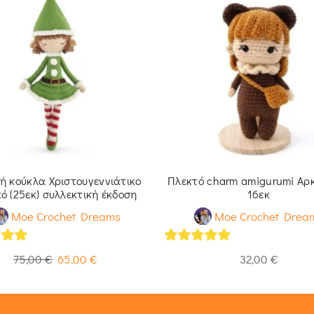
ή κούκλα Χριστουγεννιάτικο
Πλεκτό charm amigurumi Αρ
ό (25εκ) συλλεκτική έκδοση
16εκ
Moe Crochet Dreams
Moe Crochet Drea
of 5
5
out of 5
75,00
€
65,00
€
32,00
€