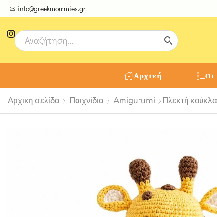
ψτε μοναδικές δημιουργίες από τους Χειροτέχνες μας!
info@greekmommies.gr
Αρχική
Οι
Αρχική σελίδα
Παιχνίδια
Amigurumi
Πλεκτή κούκλ