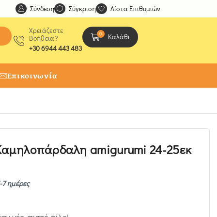
Σύνδεση
Ανακαλύψτε μοναδικές δημιουργίες από τους Χειροτέχ
Σύγκριση
Λίστα Επιθυμιών
Χρειάζεστε
0
Καλάθι
Βοήθεια?
+30 6944 443 483
Επικοινωνία
Καμηλοπάρδαλη amigurumi 24-25εκ
-7 ημέρες
αν νέο, πιστό φίλο!