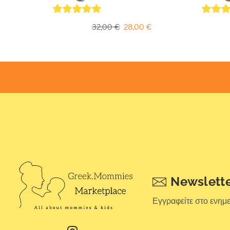
5
out of 5
5
out 
32,00
€
28,00
€
Newslett
Εγγραφείτε στο ενημ