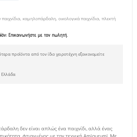
y παιχνίδια
,
καμηλοπάρδαλη
,
οικολογικά παιχνίδια
,
πλεκτή
οϊόν; Επικοινωνήστε με τον πωλητή.
τερα προϊόντα από τον ίδιο χειροτέχνη εξοικονομείτε
ν Ελλάδα
άρδαλη δεν είναι απλώς ένα παιχνίδι, αλλά ένας
κότητα, φτιαγμένος με την τεχνική Amigurumi. Με