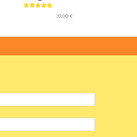
5
out of 5
32,00
€