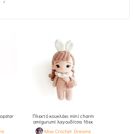
Πλέκτη 
M
5
out of 
opstar
Πλεκτό κουκλάκι mini charm
amigurumi λαγουδίτσα 16εκ
ms
Moe Crochet Dreams