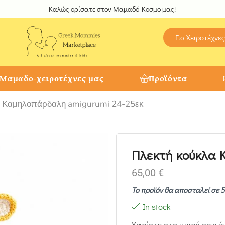
Καλώς ορίσατε στον Μαμαδό-Κοσμο μας!
Για Χειροτέχνες
 Μαμαδο-χειροτέχνες μας
Προϊόντα
α Καμηλοπάρδαλη amigurumi 24-25εκ
Πλεκτή κούκλα 
65,00
€
Το προϊόν θα αποσταλεί σε 5
In stock
Χαρίστε στο μικρό σας έν