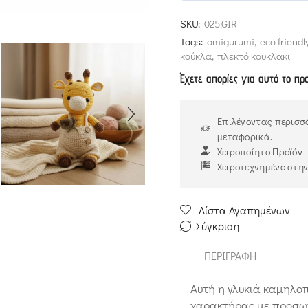
5
out of 5
SKU:
025.GIR
Tags:
amigurumi
,
eco friendl
κούκλα
,
πλεκτό κουκλακι
Έχετε απορίες για αυτό το πρ
Επιλέγοντας περισσό
μεταφορικά.
Χειροποίητο Προϊόν
Χειροτεχνημένο στη
Λίστα Αγαπημένων
Σύγκριση
ΠΕΡΙΓΡΑΦΉ
Αυτή η γλυκιά καμηλοπ
χαρακτήρας με προσωπι