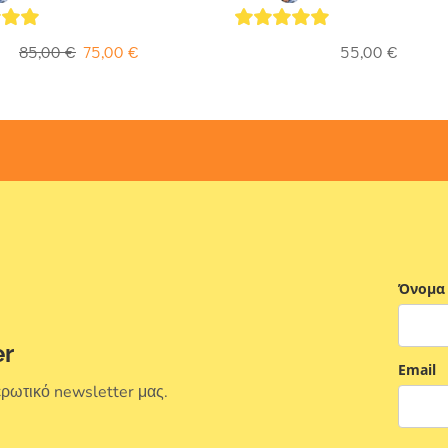
of 5
5
out of 5
85,00
€
75,00
€
55,00
€
Όνομα
er
Email
ερωτικό newsletter μας.