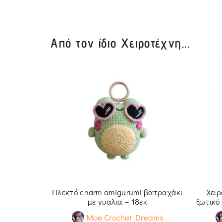
Από τον ίδιο Χειροτέχνη...
me Κεράκι
reams
€
Πλεκτό charm amigurumi βατραχάκι
Χει
με γυαλια – 18εκ
ξωτικό
Moe Crochet Dreams