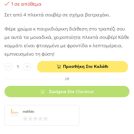
1 σε απόθεμα
Σετ από 4 πλεκτά σουβέρ σε σχήμα βατραχάκι.
Φέρε χρώμα κ παιχνιδιάρικη διάθεση στο τραπέζι σου
με αυτά τα μοναδικά, χειροποίητα πλεκτά σουβέρ! Κάθε
κομμάτι είναι φτιαγμένο με φροντίδα κ λεπτομέρεια,
εμπνευσμένο τη φύση!
Προσθήκη Στο Καλάθι
OR
Συνέχεια Στο Checkout
melifoto
0
out