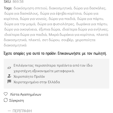
SKU:
869.58
of
Tags:
διακόσμηση σπιτιού
,
διακοσμητικά
,
δώρα για δασκάλες
,
5
δώρα για δασκάλους
,
δώρα για έφηβα κορίτσια
,
δώρα για
κορίτσια
,
δώρα για νονούς
,
δώρα για παιδιά
,
δώρα για πάρτυ
,
δώρα για την μαμά
,
δώρα για φυσιολάτρες
,
δωράκια για πάρτυ
,
δώρο για οικογένεια
,
έξυπνα δώρα
,
ιδιαίτερα δώρα για ενήλικες
,
ιδιαίτερα δώρα για παιδιά
,
Μικρά δωράκια για κορίτσια
,
πλεκτά
διακοσμητικά
,
πλεκτό
,
σετ δώρου
,
σουβέρ
,
χειροποίητα
διακοσμητικά
Έχετε απορίες για αυτό το προϊόν; Επικοινωνήστε με τον πωλητή.
Επιλέγοντας περισσότερα προϊόντα από τον ίδιο
χειροτέχνη εξοικονομείτε μεταφορικά.
Χειροποίητο Προϊόν
Χειροτεχνημένο στην Ελλάδα
Λίστα Αγαπημένων
Σύγκριση
ΠΕΡΙΓΡΑΦΉ