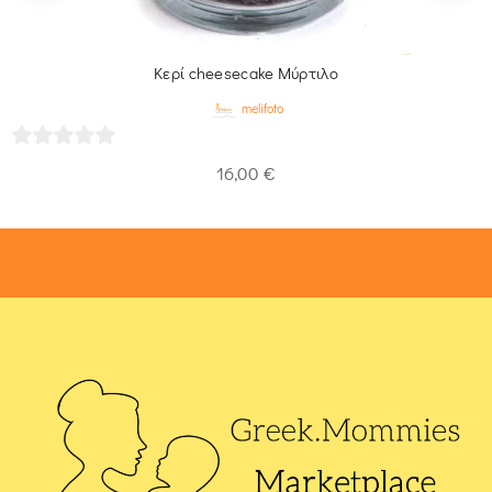
Κερί cheesecake Μύρτιλο
melifoto
0
16,00
€
out
of
5