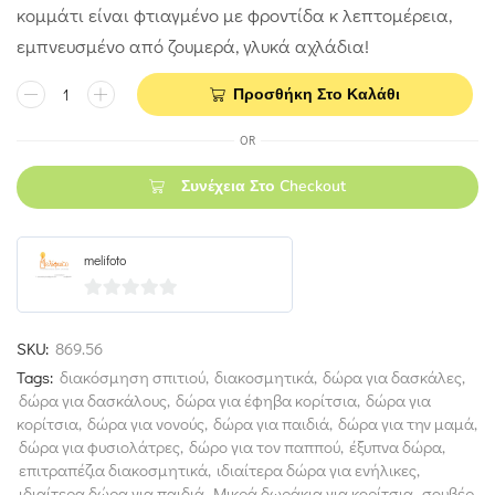
κομμάτι είναι φτιαγμένο με φροντίδα κ λεπτομέρεια,
εμπνευσμένο από ζουμερά, γλυκά αχλάδια!
Προσθήκη Στο Καλάθι
OR
Συνέχεια Στο Checkout
melifoto
0
out
SKU:
869.56
of
Tags:
διακόσμηση σπιτιού
,
διακοσμητικά
,
δώρα για δασκάλες
,
5
δώρα για δασκάλους
,
δώρα για έφηβα κορίτσια
,
δώρα για
κορίτσια
,
δώρα για νονούς
,
δώρα για παιδιά
,
δώρα για την μαμά
,
δώρα για φυσιολάτρες
,
δώρο για τον παππού
,
έξυπνα δώρα
,
επιτραπέζια διακοσμητικά
,
ιδιαίτερα δώρα για ενήλικες
,
ιδιαίτερα δώρα για παιδιά
,
Μικρά δωράκια για κορίτσια
,
σουβέρ