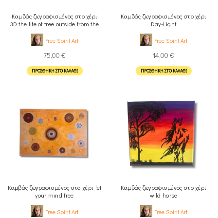
Καμβάς ζωγραφισμένος στο χέρι
Καμβάς ζωγραφισμένος στο χέρι
3D the life of tree outside from the
Day-Light
window
Free Spirit Art
Free Spirit Art
75,00
€
14,00
€
ΠΡΟΣΘΉΚΗ ΣΤΟ ΚΑΛΆΘΙ
ΠΡΟΣΘΉΚΗ ΣΤΟ ΚΑΛΆΘΙ
Καμβάς ζωγραφισμένος στο χέρι let
Καμβάς ζωγραφισμένος στο χέρι
your mind free
wild horse
Free Spirit Art
Free Spirit Art