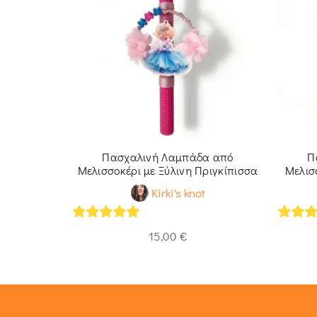
 Λαμπάδα
Πασχαλινή Λαμπάδα από
Π
ρι
Μελισσοκέρι με Ξύλινη Πριγκίπισσα
Μελισ
Kirki's knot
5
out of 5
5
out 
15,00
€