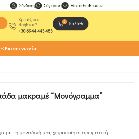
Σύνδεση
Ανακαλύψτε μοναδικές δημιουργίες από τους Χειροτέχ
Σύγκριση
Λίστα Επιθυμιών
Χρειάζεστε
0
Καλάθι
Βοήθεια?
+30 6944 443 483
Επικοινωνία
πάδα μακραμέ “Μονόγραμμα”
χα με τη μοναδική μας χειροποίητη αρωματική