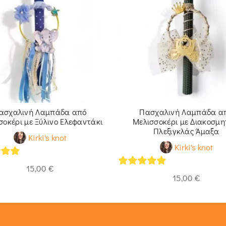
ασχαλινή Λαμπάδα από
Πασχαλινή Λαμπάδα α
σοκέρι με Ξύλινο Ελεφαντάκι
Μελισσοκέρι με Διακοσμη
Πλεξιγκλάς Άμαξα
Kirki's knot
Kirki's knot
of 5
15,00
€
5
out of 5
15,00
€