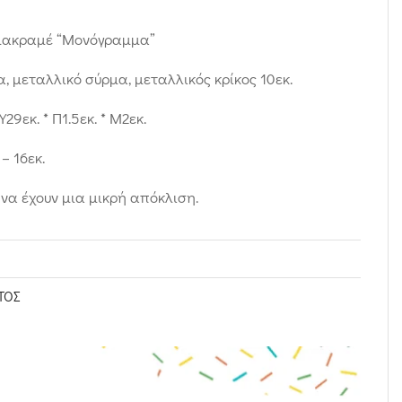
μακραμέ “Μονόγραμμα”
, μεταλλικό σύρμα, μεταλλικός κρίκος 10εκ.
9εκ. * Π1.5εκ. * Μ2εκ.
– 16εκ.
να έχουν μια μικρή απόκλιση.
ΤΟΣ