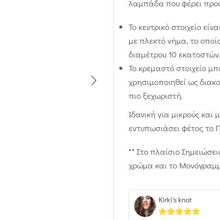
λαμπάδα που φέρει προ
Το κεντρικό στοιχείο εί
με πλεκτό νήμα, το οποί
διαμέτρου 10 εκατοστών
Το κρεμαστό στοιχείο μπ
χρησιμοποιηθεί ως διακο
πιο ξεχωριστή.
Ιδανική για μικρούς κα
εντυπωσιάσει φέτος το 
** Στο πλαίσιο Σημειώσε
χρώμα και το Μονόγραμμ
Kirki's knot