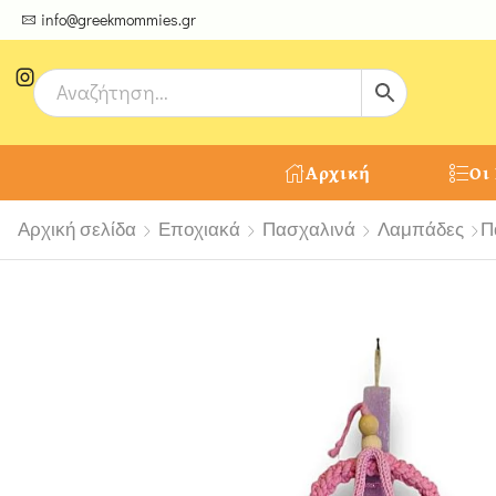
ψτε μοναδικές δημιουργίες από τους Χειροτέχνες μας!
info@greekmommies.gr
Αρχική
Οι
Αρχική σελίδα
Εποχιακά
Πασχαλινά
Λαμπάδες
Π