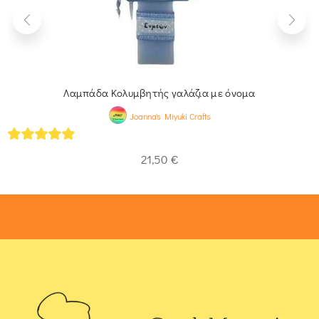
Λαμπάδα Κολυμβητής γαλάζια με όνομα
Joanna's Miyuki Crafts
5
out of 5
21,50
€