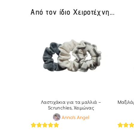
Από τον ίδιο Χειροτέχνη...
ς, Βυθός
Λαστιχάκια για τα μαλλιά –
Μαξιλά
Scrunchies, Χειμώνας
l
Anna's Angel
5
out of 5
5
out 