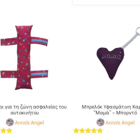
ρι για τη ζώνη ασφαλείας του
Μπρελόκ Υφασμάτινη Κα
αυτοκινήτου
“Μαμά” – Μπορντό
Anna's Angel
Anna's Angel
of 5
5
out of 5