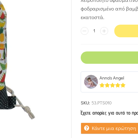
φοδραρισμένο από βαμβα
εκατοστά.
Anna's Angel
5
out of 5
SKU:
53.PTS010
Έχετε απορίες για αυτό το πρ
Κάντε μια ερώτηση