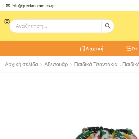
ψτε μοναδικές δημιουργίες από τους Χειροτέχνες μας!
info@greekmommies.gr
Αρχική
Οι
Αρχική σελίδα
Αξεσουάρ
Παιδικά Τσαντάκια
Παιδικ