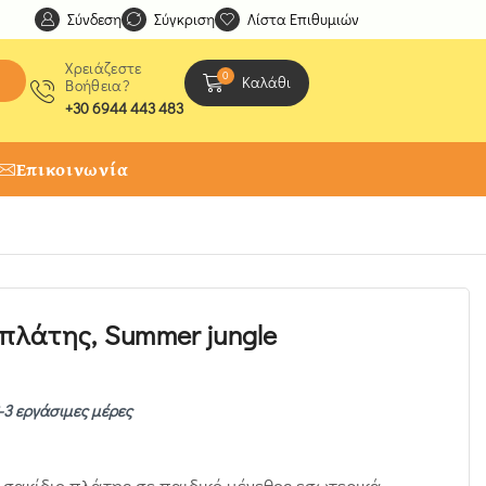
Σύνδεση
Ανακαλύψτε μοναδικές δημιουργίες από τους Χειροτέχ
Σύγκριση
Λίστα Επιθυμιών
Χρειάζεστε
0
Καλάθι
Βοήθεια?
+30 6944 443 483
Επικοινωνία
 πλάτης, Summer jungle
-3 εργάσιμες μέρες
 σακίδιο πλάτης σε παιδικό μέγεθος εσωτερικά