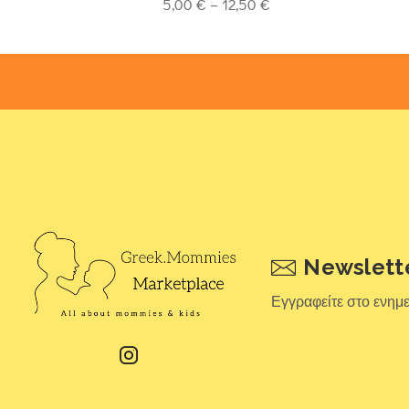
5,00
€
–
12,50
€
Newslett
Εγγραφείτε στο ενημ