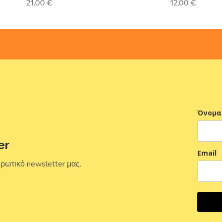
21,00
€
12,00
€
Όνομα
er
Email
ερωτικό newsletter μας.