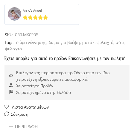
Anna's Angel
5
out of 5
SKU:
053.MK0205
Tags:
δώρα γέννησης
,
δώρα για βρέφη
,
ματάκι φυλαχτό
,
μάτι
,
φυλαχτό
Έχετε απορίες για αυτό το προϊόν; Επικοινωνήστε με τον πωλητή.
Επιλέγοντας περισσότερα προϊόντα από τον ίδιο
χειροτέχνη εξοικονομείτε μεταφορικά.
Χειροποίητο Προϊόν
Χειροτεχνημένο στην Ελλάδα
Λίστα Αγαπημένων
Σύγκριση
ΠΕΡΙΓΡΑΦΉ