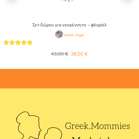
Σετ δώρου για νεογέννητο – φλοράλ
Anna's Angel
5
out of 5
43,00
€
38,50
€