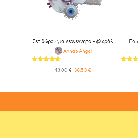
ιπλής όψεως
Σετ δώρου για νεογέννητο – φλοράλ
Παι
l
Anna's Angel
5
out of 5
5
out 
€
43,00
€
38,50
€