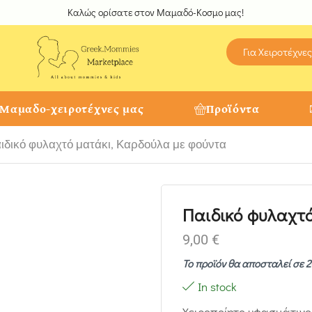
Καλώς ορίσατε στον Μαμαδό-Κοσμο μας!
Για Χειροτέχνες
 Μαμαδο-χειροτέχνες μας
Προϊόντα
ιδικό φυλαχτό ματάκι, Καρδούλα με φούντα
Παιδικό φυλαχτό
9,00
€
Το προϊόν θα αποσταλεί σε 2
In stock
Χειροποίητο υφασμάτιν