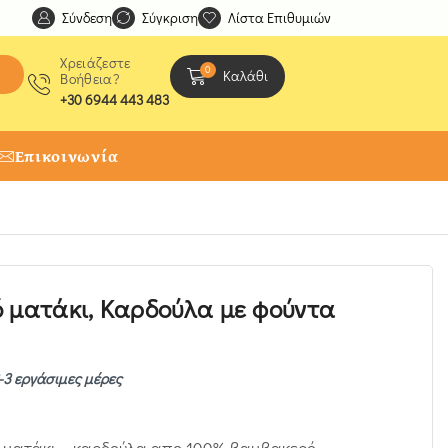
Σύνδεση
Ανακαλύψτε μοναδικές δημιουργίες από τους Χειροτέχ
Σύγκριση
Λίστα Επιθυμιών
Χρειάζεστε
0
Καλάθι
Βοήθεια?
+30 6944 443 483
Επικοινωνία
 ματάκι, Καρδούλα με φούντα
-3 εργάσιμες μέρες
ο ματάκι – καρδούλα απο 100% βαμβακερό