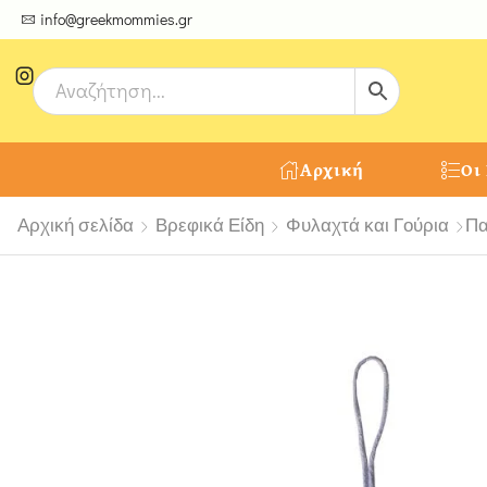
ψτε μοναδικές δημιουργίες από τους Χειροτέχνες μας!
info@greekmommies.gr
Αρχική
Οι
Αρχική σελίδα
Βρεφικά Είδη
Φυλαχτά και Γούρια
Πα