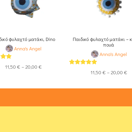
δικό φυλαχτό ματάκι, Dino
Παιδικό φυλαχτό ματάκι – κ
πουά
Anna's Angel
Anna's Angel
of 5
11,50
€
–
20,00
€
5
out of 5
11,50
€
–
20,00
€