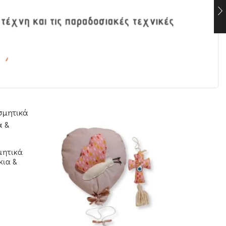
μητικά
κια &