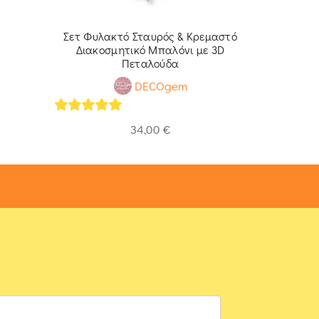
Σετ Φυλακτό Σταυρός & Κρεμαστό
Σετ Δώρο
Διακοσμητικό Μπαλόνι με 3D
Μπαλόνια
Πεταλούδα
DECOgem
5
out of 
5
out of 5
34,00
€