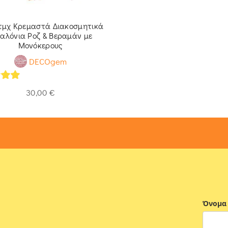
 τμχ Κρεμαστά Διακοσμητικά
αλόνια Ροζ & Βεραμάν με
Μονόκερους
DECOgem
of 5
30,00
€
Όνομα