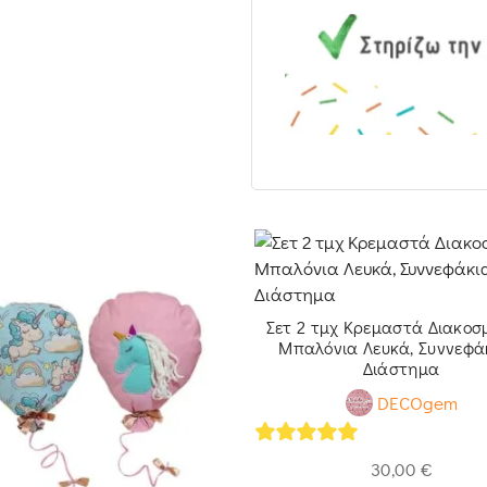
Σετ 2 τμχ Κρεμαστά Διακοσ
Μπαλόνια Λευκά, Συννεφά
Διάστημα
DECOgem
5
out of 5
30,00
€