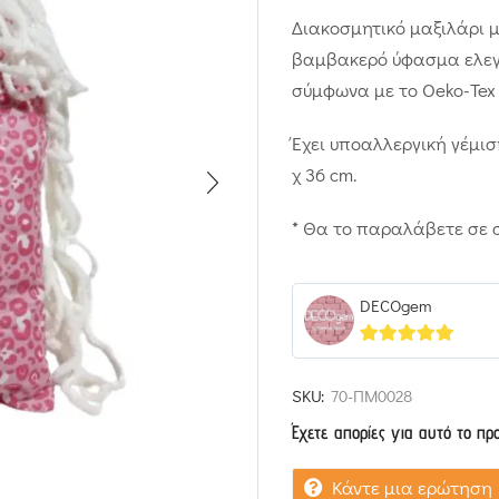
Διακοσμητικό μαξιλάρι μ
βαμβακερό ύφασμα ελεγμ
σύμφωνα με το Oeko-Tex
Έχει υποαλλεργική γέμισ
χ 36 cm.
* Θα το παραλάβετε σε 
DECOgem
5
out of 5
SKU:
70-ΠΜ0028
Έχετε απορίες για αυτό το πρ
Κάντε μια ερώτηση