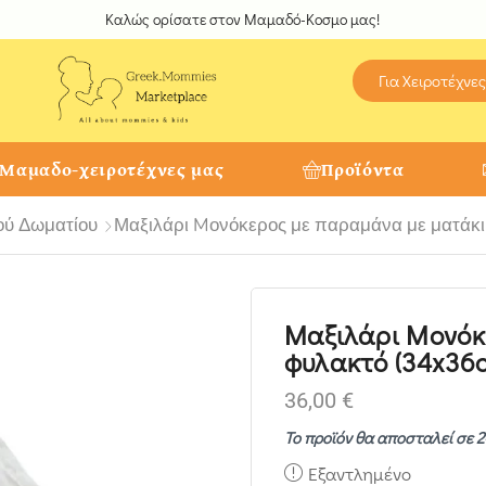
Καλώς ορίσατε στον Μαμαδό-Κοσμο μας!
Για Χειροτέχνες
 Μαμαδο-χειροτέχνες μας
Προϊόντα
ού Δωματίου
Μαξιλάρι Mονόκερος με παραμάνα με ματάκ
Μαξιλάρι Mονόκ
φυλακτό (34x36
36,00
€
Το προϊόν θα αποσταλεί σε 2
Εξαντλημένο