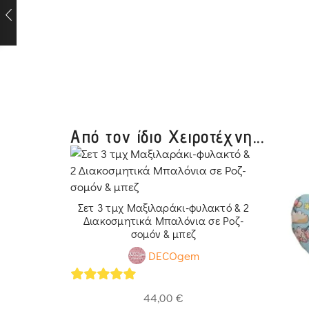
Από τον ίδιο Χειροτέχνη...
Σετ 3 τμχ Μαξιλαράκι-φυλακτό & 2
Διακοσμητικά Μπαλόνια σε Ροζ-
σομόν & μπεζ
DECOgem
5
out of 5
44,00
€