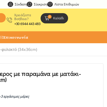
Σύνδεση
Ανακαλύψτε μοναδικές δημιουργίες από τους Χειροτέχ
Σύγκριση
Λίστα Επιθυμιών
Χρειάζεστε
0
Καλάθι
Βοήθεια?
+30 6944 443 483
Επικοινωνία
ι-φυλακτό (34x36cm)
ερος με παραμάνα με ματάκι-
cm)
-3 εργάσιμες μέρες