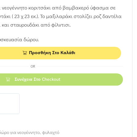
 νεογέννητο κοριτσάκι από βαμβακερό ύφασμα σε
άκι ( 23 χ 23 εκ.). Το μαξιλαράκι στολίζει ροζ δαντέλα
και σταυρουδάκι από φίλντισι.
σκευασία δώρου.
Προσθήκη Στο Καλάθι
OR
Συνέχεια Στο Checkout
δώρο για νεογέννητο
,
φυλαχτό