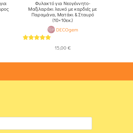
για
Φυλακτό για Νεογέννητο-
Φυλα
υρος
Μαξιλαράκι λευκό με καρδιές με
Δεινοσαυρά
Παραμάνα, Ματάκι & Σταυρό
Ματάκι
(10×10εκ.)
DECOgem
5
out of 
5
out of 5
15,00
€