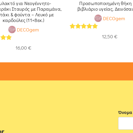
υλακτό για Νεογέννητο-
Προσωποποιημένη θήκη 
αράκι Σταυρός με Παραμάνα,
βιβλιάριο υγείας, Δεινόσα
τάκι & φούντα – Λευκό με
DECOgem
καρδούλες (11×8εκ.)
DECOgem
5
out of 5
12,50
€
of 5
16,00
€
Όνομα
er