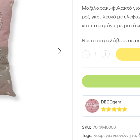
Μαξιλαράκι-φυλακτό για
ροζ-γκρι-λευκό με ελεφαντ
και παραμάνα με ματάκι 
Θα το παραλάβετε σε συ
DECOgem
5
out of 5
SKU:
70.ΦΜ0003
Tags:
γούρι για νεογέννητο
,