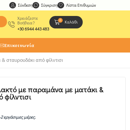
Σύνδεση
Ανακαλύψτε μοναδικές δημιουργίες από τους Χειροτέχ
Σύγκριση
Λίστα Επιθυμιών
Χρειάζεστε
0
Καλάθι
Βοήθεια?
+30 6944 443 483
Επικοινωνία
& σταυρουδάκι από φίλντισι
ακτό με παραμάνα με ματάκι &
 φίλντισι
-2 εργάσιμες μέρες.