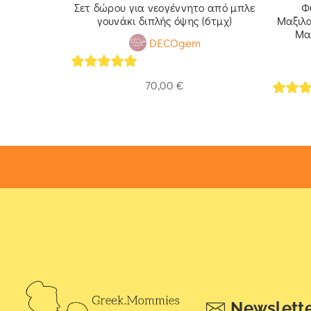
 λευκό από
Σετ δώρου για νεογέννητο από μπλε
Φ
3 εκ.
γουνάκι διπλής όψης (6τμχ)
Μαξιλ
Μα
DECOgem
5
out of 5
70,00
€
5
out 
Newslett