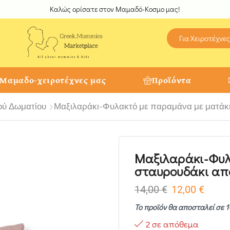
Καλώς ορίσατε στον Μαμαδό-Κοσμο μας!
Για Χειροτέχνες
 Μαμαδο-χειροτέχνες μας
Προϊόντα
ού Δωματίου
Μαξιλαράκι-Φυλακτό με παραμάνα με ματάκι 
Μαξιλαράκι-Φυλ
σταυρουδάκι από
14,00
€
12,00
€
Το προϊόν θα αποσταλεί σε 1
2 σε απόθεμα