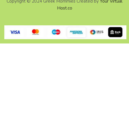
Copyright © 2024 Greek Mommies Created by
Your Virtual
Host.co