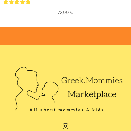
5
out of 5
72,00
€