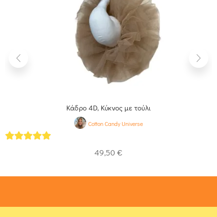
Κάδρο 4D, Κύκνος με τούλι
Cotton Candy Universe
5
out of 5
49,50
€