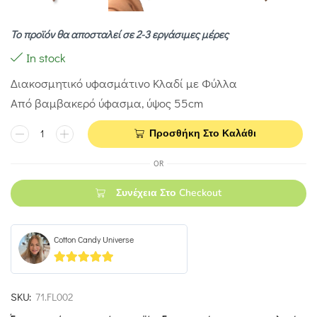
Το προϊόν θα αποσταλεί σε 2-3 εργάσιμες μέρες
In stock
Διακοσμητικό υφασμάτινο Κλαδί με Φύλλα
Από βαμβακερό ύφασμα, ύψος 55cm
Προσθήκη Στο Καλάθι
OR
Συνέχεια Στο Checkout
Cotton Candy Universe
5
out of 5
SKU:
71.FL002