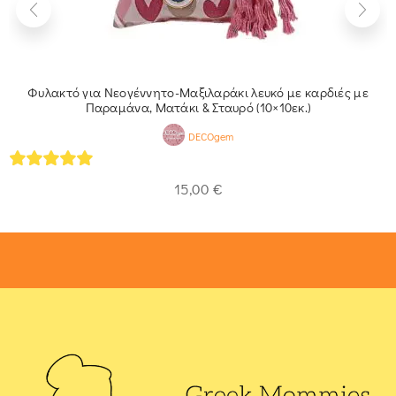
Φυλακτό για Νεογέννητο-Μαξιλαράκι λευκό με καρδιές με
Παραμάνα, Ματάκι & Σταυρό (10×10εκ.)
DECOgem
5
out of 5
15,00
€