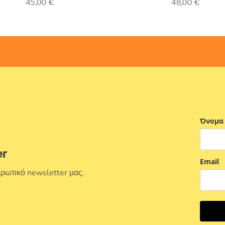
45,00
€
48,00
€
Όνομα
er
Email
ερωτικό newsletter μας.