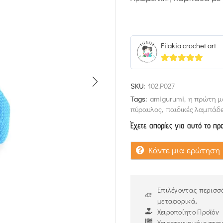
Filakia crochet art
5
out of 5
SKU:
102.P027
Tags:
amigurumi
,
η πρώτη μ
πύραυλος
,
παιδικές λαμπάδ
Έχετε απορίες για αυτό το πρ
Κάντε μια ερώτηση
Επιλέγοντας περισσό
μεταφορικά.
Χειροποίητο Προϊόν
Χειροτεχνημένο στη