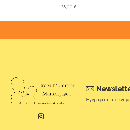
5
out of 5
28,00
€
Newslett
Εγγραφείτε στο ενημ