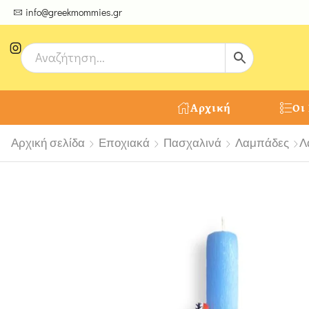
ψτε μοναδικές δημιουργίες από τους Χειροτέχνες μας!
info@greekmommies.gr
Αρχική
Οι
Αρχική σελίδα
Εποχιακά
Πασχαλινά
Λαμπάδες
Λ