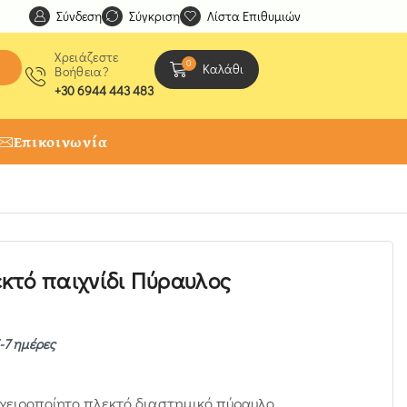
Σύνδεση
Ανακαλύψτε μοναδικές δημιουργίες από τους Χειροτέχ
Σύγκριση
Λίστα Επιθυμιών
Χρειάζεστε
0
Καλάθι
Βοήθεια?
+30 6944 443 483
Επικοινωνία
κτό παιχνίδι Πύραυλος
-7 ημέρες
ειροποίητο πλεκτό διαστημικό πύραυλο.