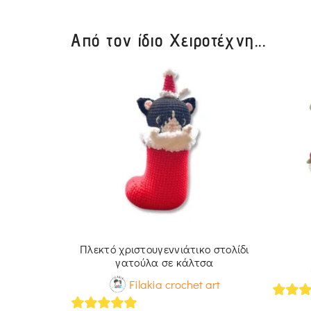
Από τον ίδιο Χειροτέχνη...
 δέντρου
Πλεκτό χριστουγεννιάτικο στολίδι
γατούλα σε κάλτσα
 art
Filakia crochet art
5
out 