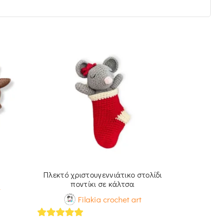
Πλεκτό χριστουγεννιάτικο στολίδι
Πλεκτό 
ποντίκι σε κάλτσα
t
Filakia crochet art
5
out of 