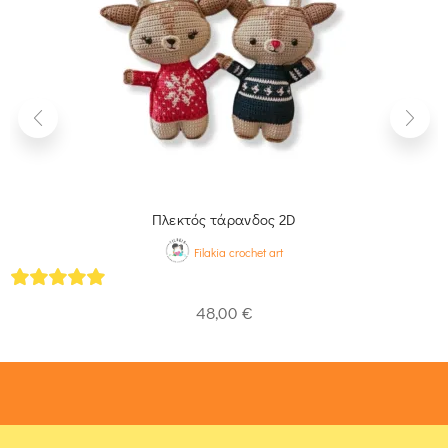
Πλεκτός τάρανδος 2D
Filakia crochet art
5
out of 5
48,00
€