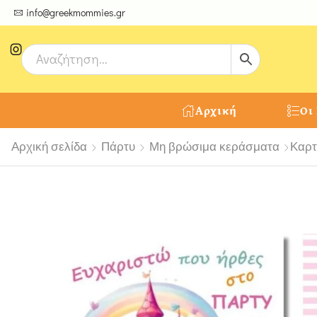
ψτε μοναδικές δημιουργίες από τους Χειροτέχνες μας!
info@greekmommies.gr
Αρχική
Οι
Αρχική σελίδα
Πάρτυ
Μη βρώσιμα κεράσματα
Καρτ