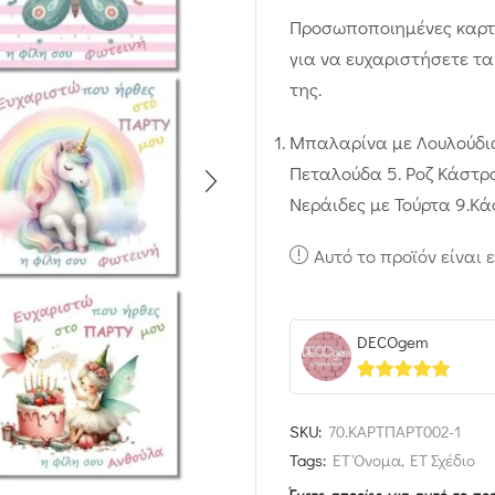
Προσωποποιημένες καρτο
για να ευχαριστήσετε τ
της.
Μπαλαρίνα με Λουλούδια
Πεταλούδα 5. Ροζ Κάστρο
Νεράιδες με Τούρτα 9.Κά
Αυτό το προϊόν είναι 
DECOgem
5
out of 5
SKU:
70.ΚΑΡΤΠΑΡΤ002-1
Tags:
ΕΤ Όνομα
,
ΕΤ Σχέδιο