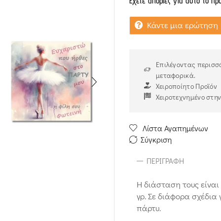
Έχετε απορίες για αυτό το πρ
Κάντε μια ερώτηση
Επιλέγοντας περισσό
μεταφορικά.
Χειροποίητο Προϊόν
Χειροτεχνημένο στη
Λίστα Αγαπημένων
Σύγκριση
ΠΕΡΙΓΡΑΦΉ
Η διάσταση τους είναι
γρ. Σε διάφορα σχέδια 
πάρτυ.