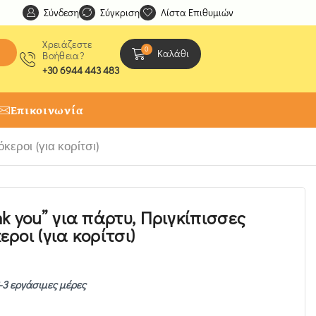
Σύνδεση
Ανακαλύψτε μοναδικές δημιουργίες από τους Χειροτέχ
Σύγκριση
Λίστα Επιθυμιών
Χρειάζεστε
0
Καλάθι
Βοήθεια?
+30 6944 443 483
Επικοινωνία
εροι (για κορίτσι)
k you” για πάρτυ, Πριγκίπισσες
ροι (για κορίτσι)
-3 εργάσιμες μέρες