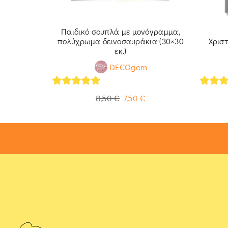
όγραμμα,
Παιδικό σουπλά με μονόγραμμα,
 εκ.)
πολύχρωμα δεινοσαυράκια (30×30
Χρισ
εκ.)
DECOgem
5
out of 5
5
out 
8,50
€
7,50
€