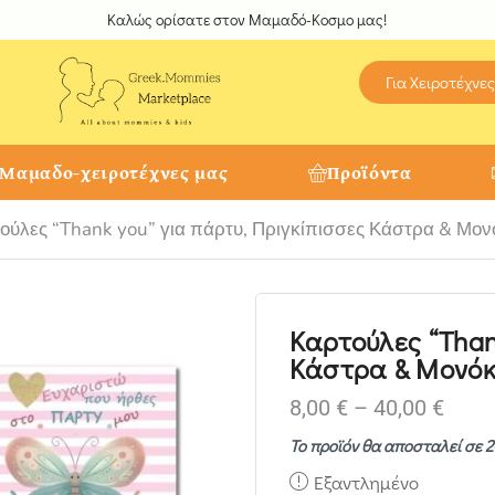
Καλώς ορίσατε στον Μαμαδό-Κοσμο μας!
Για Χειροτέχνες
 Μαμαδο-χειροτέχνες μας
Προϊόντα
ούλες “Thank you” για πάρτυ, Πριγκίπισσες Κάστρα & Μονόκ
Καρτούλες “Than
Κάστρα & Μονόκε
8,00
€
–
40,00
€
Το προϊόν θα αποσταλεί σε 2
Εξαντλημένο