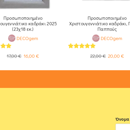
Προσωποποιημένο
Προσωποποιημένο
τουγεννιάτικο καδράκι 2025
Χριστουγεννιάτικο καδράκι, Γ
(23χ18 εκ.)
Παππούς
DECOgem
DECOgem
of 5
5
out of 5
17,00
€
16,00
€
22,00
€
20,00
€
Όνομα