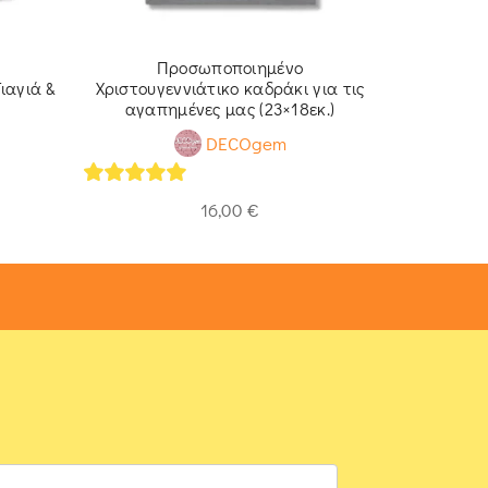
Προσωποποιημένο
Παιδικό
ιαγιά &
Χριστουγεννιάτικο καδράκι για τις
Δειν
αγαπημένες μας (23×18εκ.)
DECOgem
5
out of 
5
out of 5
16,00
€