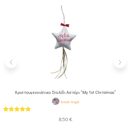
Χριστουγεννιάτικο Στολίδι Αστέρι “My 1st Christmas”
Anna's Angel
5
out of 5
8,50
€