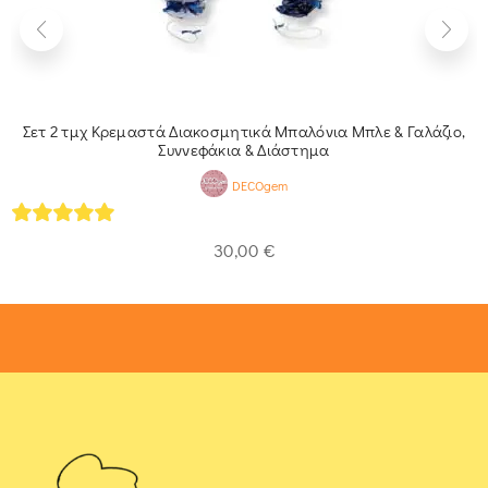
Σετ 2 τμχ Κρεμαστά Διακοσμητικά Μπαλόνια Mπλε & Γαλάζιο,
Συννεφάκια & Διάστημα
DECOgem
5
out of 5
30,00
€