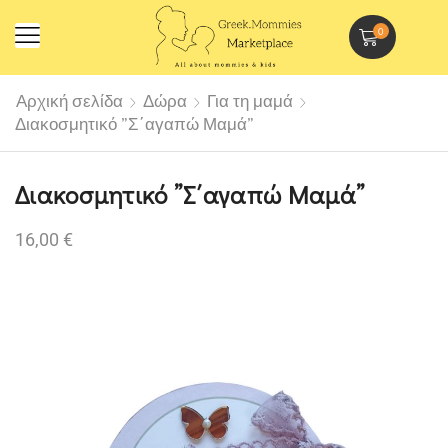
0
Αρχική σελίδα
Δώρα
Για τη μαμά
Διακοσμητικό ”Σ΄αγαπώ Μαμά”
Διακοσμητικό ”Σ΄αγαπώ Μαμά”
16,00
€