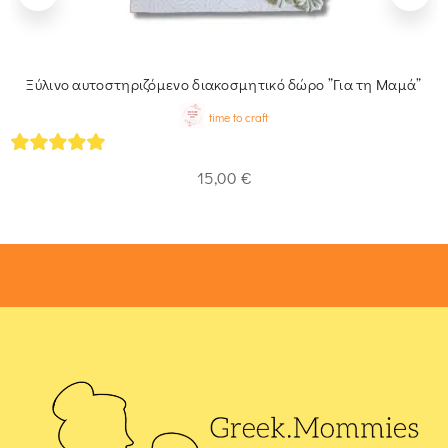
Ξύλινο αυτοστηριζόμενο διακοσμητικό δώρο ”Για τη Μαμά”
time to craft
5
out of 5
15,00
€