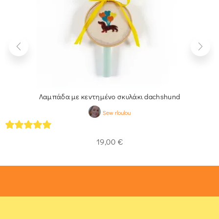
Λαμπάδα με κεντημένο σκυλάκι dachshund
Sew rloulou
5
out of 5
19,00
€