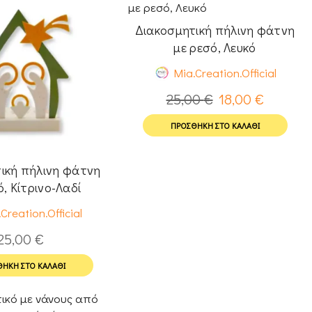
Διακοσμητική πήλινη φάτνη
με ρεσό, Λευκό
Mia.Creation.Official
25,00
€
18,00
€
ΠΡΟΣΘΉΚΗ ΣΤΟ ΚΑΛΆΘΙ
ική πήλινη φάτνη
ό, Κίτρινο-Λαδί
Creation.Official
25,00
€
ΉΚΗ ΣΤΟ ΚΑΛΆΘΙ