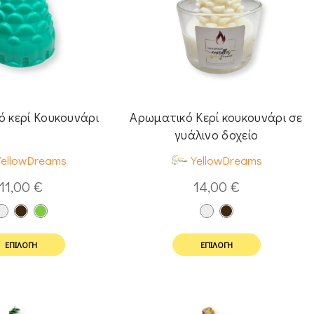
 κερί Κουκουνάρι
Αρωματικό Κερί κουκουνάρι σε
γυάλινο δοχείο
YellowDreams
YellowDreams
11,00
€
14,00
€
ΕΠΙΛΟΓΉ
ΕΠΙΛΟΓΉ