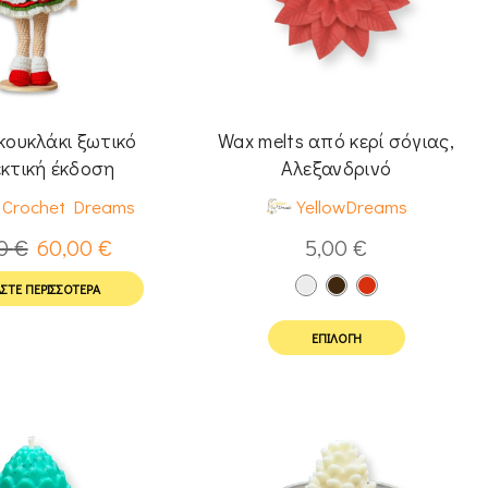
κουκλάκι ξωτικό
Wax melts από κερί σόγιας,
κτική έκδοση
Αλεξανδρινό
Crochet Dreams
YellowDreams
00
€
60,00
€
5,00
€
ΣΤΕ ΠΕΡΙΣΣΌΤΕΡΑ
ΕΠΙΛΟΓΉ