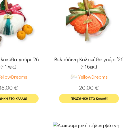
λοκύθα γούρι ’26
Βελούδινη Κολοκύθα γούρι ’26
(~17εκ.)
(~16εκ.)
YellowDreams
YellowDreams
18,00
€
20,00
€
ΉΚΗ ΣΤΟ ΚΑΛΆΘΙ
ΠΡΟΣΘΉΚΗ ΣΤΟ ΚΑΛΆΘΙ