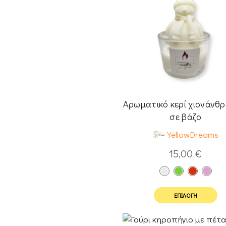
Αρωματικό κερί χιονάνθ
σε βάζο
YellowDreams
15,00
€
ΕΠΙΛΟΓΉ