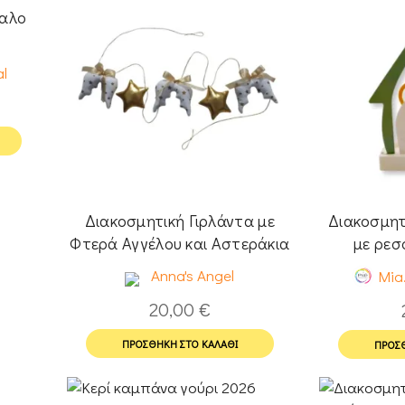
ταλο
al
Διακοσμητική Γιρλάντα με
Διακοσμητ
Φτερά Αγγέλου και Αστεράκια
με ρεσ
Anna's Angel
Mia.
20,00
€
ΠΡΟΣΘΉΚΗ ΣΤΟ ΚΑΛΆΘΙ
ΠΡΟΣΘ