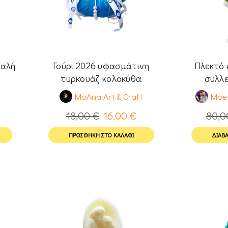
Καλή
Γούρι 2026 υφασμάτινη
Πλεκτό 
τυρκουάζ κολοκύθα
συλλε
t
MoAna Art & Craft
Moe 
18,00
€
16,00
€
80,
ΠΡΟΣΘΉΚΗ ΣΤΟ ΚΑΛΆΘΙ
ΔΙΑΒΆ