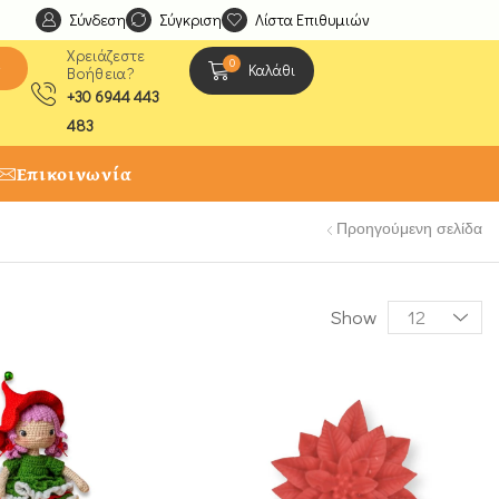
Σύνδεση
Ανακαλύψτε μοναδικές δημιουργίες από τους Χειροτέχ
Σύγκριση
Λίστα Επιθυμιών
Χρειάζεστε
0
ς
Καλάθι
Βοήθεια?
+30 6944 443
483
Επικοινωνία
Προηγούμενη σελίδα
Show