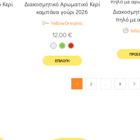
 Κερί
Διακοσμητικό Αρωματικό Κερί
Διακοσμητ
καμπάνα γούρι 2026
πηλό με 
YellowDreams
Mia.
12,00
€
ΠΡΟΣΘ
ΕΠΙΛΟΓΉ
1
2
…
9