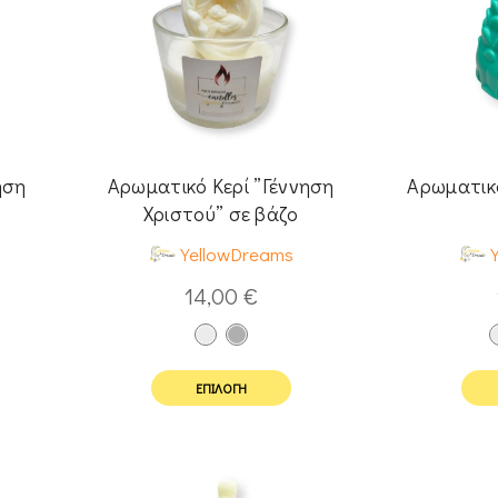
ηση
Αρωματικό Κερί ”Γέννηση
Αρωματικό
Χριστού” σε βάζο
YellowDreams
14,00
€
ΕΠΙΛΟΓΉ