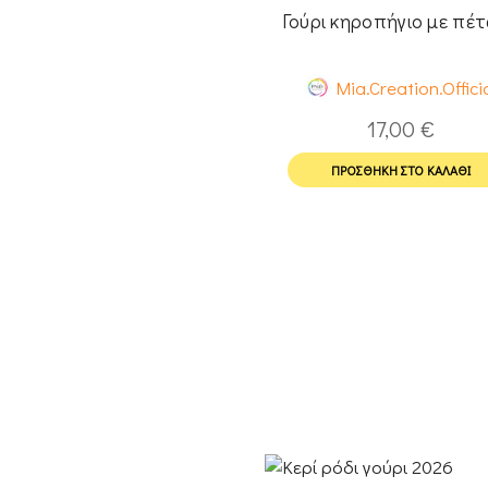
Γούρι κηροπήγιο με πέ
Mia.Creation.Offici
17,00
€
ΠΡΟΣΘΉΚΗ ΣΤΟ ΚΑΛΆΘΙ