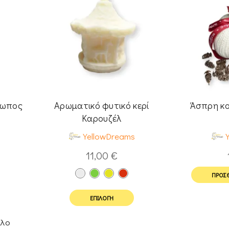
ρωπος
Αρωματικό φυτικό κερί
Άσπρη κο
Καρουζέλ
YellowDreams
11,00
€
ΠΡΟΣΘ
ΕΠΙΛΟΓΉ