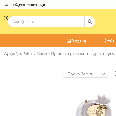
ψτε μοναδικές δημιουργίες από τους Χειροτέχνες μας!
info@greekmommies.gr
Αρχική
Οι
Αρχική σελίδα
Shop
Προϊόντα με ετικέτα “χριστουγεν