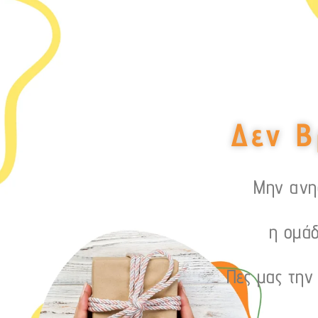
Δεν Β
Μην ανησ
η ομάδ
Πες μας την