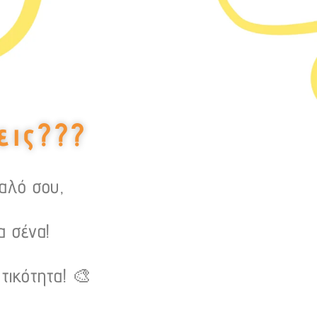
εις???
υαλό σου,
α σένα!
τικότητα! 🎨