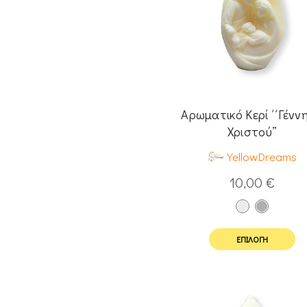
Αρωματικό Κερί ΄΄Γένν
Χριστού”
YellowDreams
10,00
€
ΕΠΙΛΟΓΉ