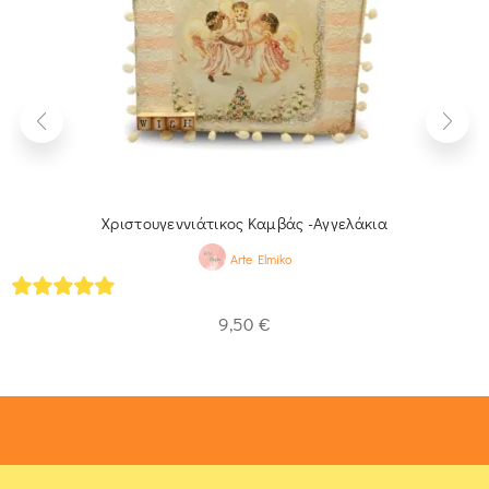
Χριστουγεννιάτικος Καμβάς -Αγγελάκια
Arte Elmiko
5
out of 5
9,50
€