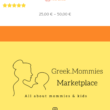
5
out of 5
25,00
€
–
50,00
€