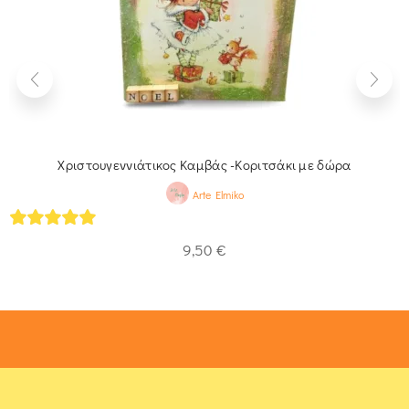
Χριστουγεννιάτικος Καμβάς -Κοριτσάκι με δώρα
Arte Elmiko
5
out of 5
9,50
€