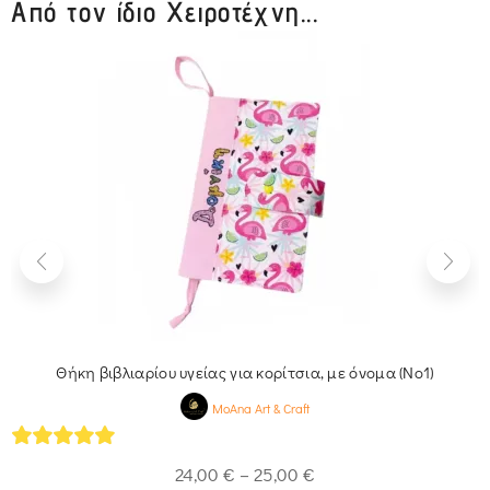
Από τον ίδιο Χειροτέχνη...
Θήκη βιβλιαρίου υγείας για κορίτσια, με όνομα (No1)
MoAna Art & Craft
5
out of 5
24,00
€
–
25,00
€