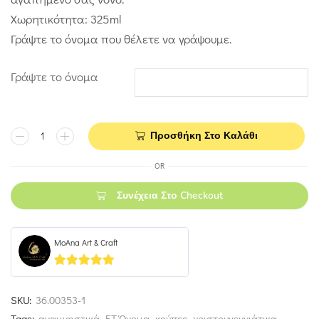
Χωρητικότητα: 325ml
Γράψτε το όνομα που θέλετε να γράψουμε.
Γράψτε το όνομα
Προσθήκη Στο Καλάθι
OR
Συνέχεια Στο Checkout
MoAna Art & Craft
5
out of 5
SKU:
36.00353-1
Tags:
αναμνηστικά
,
ΕΤ Όνομα
,
κούπες
,
χριστουγεννιάτικα
,