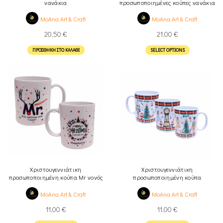
νανάκια
προσωποποιημένες κούπες νανάκια
MoAna Art & Craft
MoAna Art & Craft
20,50
€
21,00
€
ΠΡΟΣΘΉΚΗ ΣΤΟ ΚΑΛΆΘΙ
SELECT OPTIONS
Χριστουγεννιάτικη
Χριστουγεννιάτικη
προσωποποιημένη κούπα Mr νονός
προσωποποιημένη κούπα
δάσκαλος, καρυοθραύστης
MoAna Art & Craft
MoAna Art & Craft
11,00
€
11,00
€