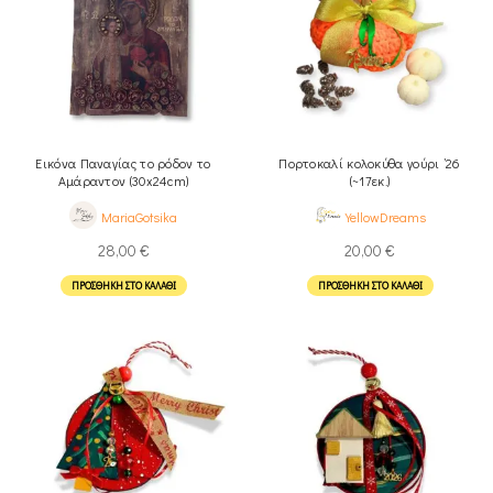
Εικόνα Παναγίας το ρόδον το
Πορτοκαλί κολοκύθα γούρι ’26
Αμάραντον (30x24cm)
(~17εκ.)
MariaGotsika
YellowDreams
28,00
€
20,00
€
ΠΡΟΣΘΉΚΗ ΣΤΟ ΚΑΛΆΘΙ
ΠΡΟΣΘΉΚΗ ΣΤΟ ΚΑΛΆΘΙ