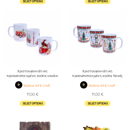
SELECT OPTIONS
SELECT OPTIONS
Χριστουγεννιάτικη
Χριστουγεννιάτικη
προσωποποιημένη κούπα νανάκι
προσωποποιημένη κούπα Νονός
Νο1
Νο2
MoAna Art & Craft
MoAna Art & Craft
11,00
€
11,00
€
SELECT OPTIONS
SELECT OPTIONS