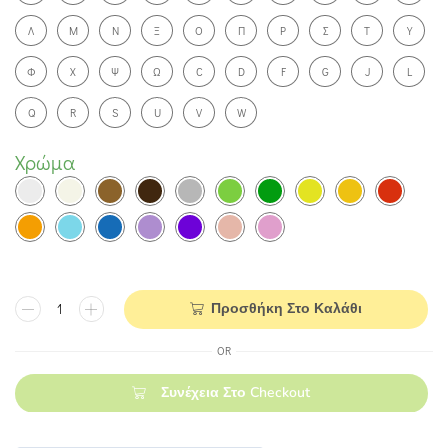
Λ
Μ
Ν
Ξ
Ο
Π
Ρ
Σ
Τ
Υ
Φ
Χ
Ψ
Ω
C
D
F
G
J
L
Q
R
S
U
V
W
Χρώμα
Προσθήκη Στο Καλάθι
OR
Συνέχεια Στο Checkout