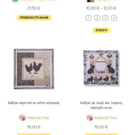
21,50
€
10,00
€
–
12,00
€
ΠΡΟΣΘΉΚΗ ΣΤΟ ΚΑΛΆΘΙ
1
2
3
4
ΕΠΙΛΟΓΉ
Κάδρο καρτολίνο κότα κόκορας
Καδρο με Αυγό και λαγους
πασχαλινους
Pinelo by Tina
Pinelo by Tina
18,00
€
18,00
€