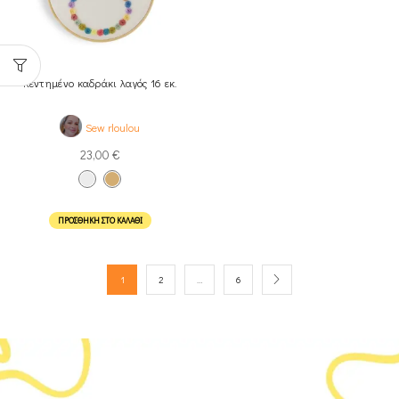
Κεντημένο καδράκι λαγός 16 εκ.
Sew rloulou
23,00
€
ΠΡΟΣΘΉΚΗ ΣΤΟ ΚΑΛΆΘΙ
1
2
…
6