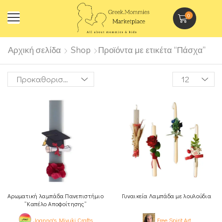
0
Αρχική σελίδα
Shop
Προϊόντα με ετικέτα “Πάσχα”
Αρωματική λαμπάδα Πανεπιστήμιο
Γυναικεία Λαμπάδα με λουλούδια
”Καπέλο Αποφοίτησης”
Joanna's Miyuki Crafts
Free Spirit Art