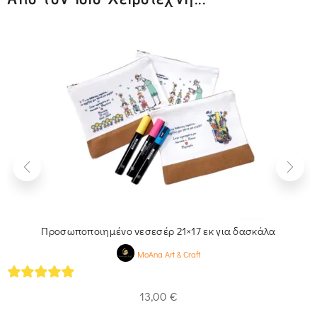
Προσωποποιημένο νεσεσέρ 21×17 εκ για δασκάλα
MoAna Art & Craft
5
out of 5
13,00
€