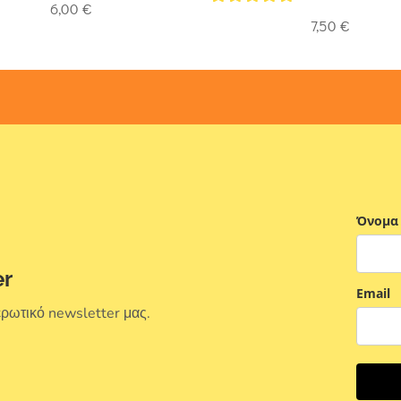
6,00
€
5
out of 5
7,50
€
Όνομα
er
Email
ερωτικό newsletter μας.