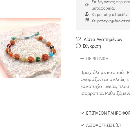
Επιλέγοντας περισσό
μεταφορικά.
Χειροποίητο Προϊόν
Χειροτεχνημένο στη
Λίστα Αγαπημένων
Σύγκριση
ΠΕΡΙΓΡΑΦΉ
Βραχιόλι με καρπούς R
Ονομάζονται αλλιώς «
καλοτυχία, υγεία, πλο
ισορροπία. Ρυθμιζόμεν
ΕΠΙΠΛΈΟΝ ΠΛΗΡΟΦΟΡ
ΑΞΙΟΛΟΓΉΣΕΙΣ (0)