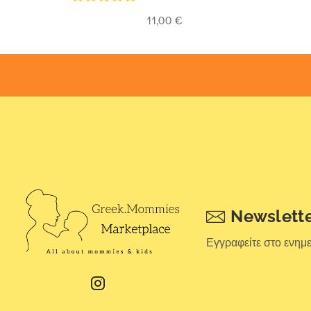
5
out of 5
11,00
€
Newslett
Εγγραφείτε στο ενημ