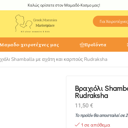
Καλώς ορίσατε στον Μαμαδό-Κοσμο μας!
Για Χειροτέχνες
 Μαμαδο-χειροτέχνες μας
Προϊόντα
χιόλι Shamballa με αχάτη και καρπούς Rudraksha
Βραχιόλι Shamba
Rudraksha
11,50
€
Το προϊόν θα αποσταλεί σε 2
1 σε απόθεμα