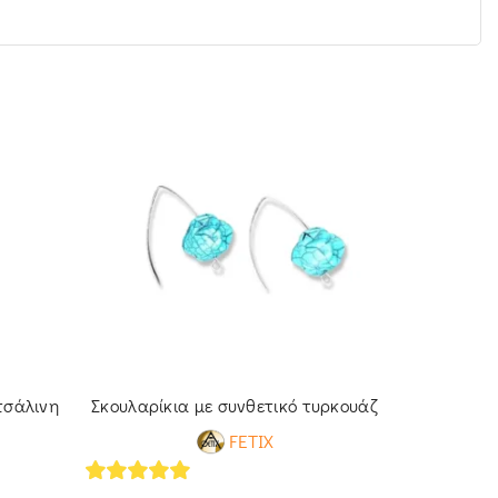
τσάλινη
Σκουλαρίκια με συνθετικό τυρκουάζ
Βραχιόλ
νε
FETIX
5
out of 5