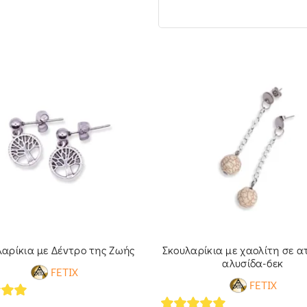
λαρίκια με Δέντρο της Ζωής
Σκουλαρίκια με χαολίτη σε α
αλυσίδα-6εκ
FETIX
FETIX
of 5