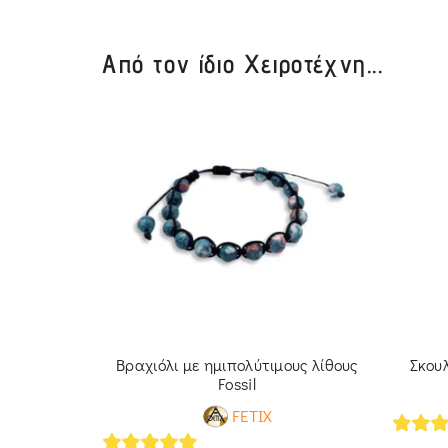
Από τον ίδιο Χειροτέχνη...
ρες και
Βραχιόλι με ημιπολύτιμους λίθους
Σκου
θους
Fossil
FETIX
5
out 