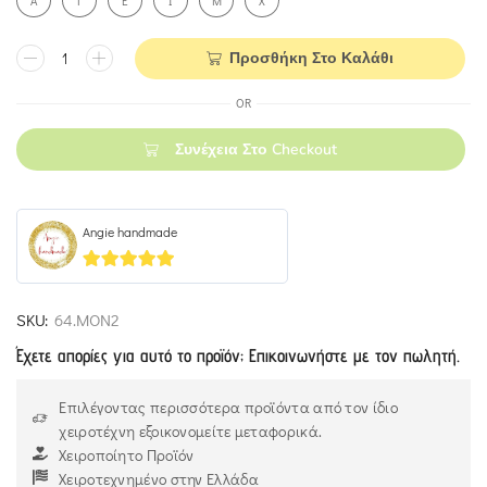
A
Γ
Ε
Ι
Μ
Χ
Προσθήκη Στο Καλάθι
OR
Συνέχεια Στο Checkout
Angie handmade
5
out of 5
SKU:
64.MON2
Έχετε απορίες για αυτό το προϊόν; Επικοινωνήστε με τον πωλητή.
Επιλέγοντας περισσότερα προϊόντα από τον ίδιο
χειροτέχνη εξοικονομείτε μεταφορικά.
Χειροποίητο Προϊόν
Χειροτεχνημένο στην Ελλάδα