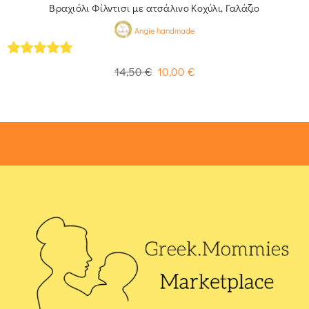
Βραχιόλι Φίλντισι με ατσάλινο Κοχύλι, Γαλάζιο
Angie handmade
5
out of 5
14,50
€
10,00
€