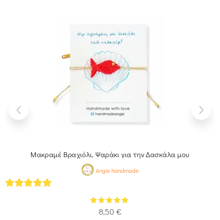
Μακραμέ Βραχιόλι, Ψαράκι για την Δασκάλα μου
Angie handmade
5
out of 5
8,50
€